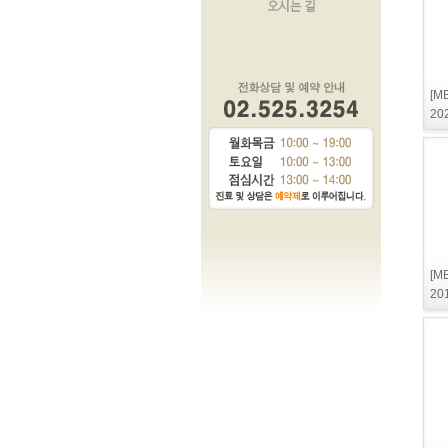
[M
20
[M
20