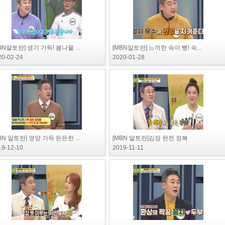
BN알토란] 생기 가득! 봄나물 ...
[MBN알토란] 느끼한 속이 뻥! 속...
20-02-24
2020-01-28
BN 알토란] 영양 가득 든든한 ...
[MBN 알토란]김장 완전 정복
19-12-10
2019-11-11