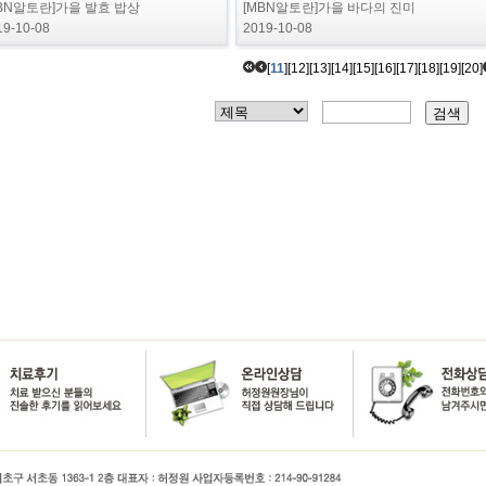
MBN알토란]가을 발효 밥상
[MBN알토란]가을 바다의 진미
19-10-08
2019-10-08
[
11
]
[12]
[13]
[14]
[15]
[16]
[17]
[18]
[19]
[20]
검색